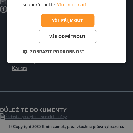
emin@eminzamek.cz
souborů cookie.
Více informací
Emin Zámek
VŠE PŘIJMOUT
Domov se zvláštním režimem Emin zámek
Chráněné bydlení
VŠE ODMÍTNOUT
Sociální rehabilitace
Kontakty
ZOBRAZIT PODROBNOSTI
Zájemci o službu
Dokumenty
Kariéra
DŮLEŽITÉ DOKUMENTY
Žádost o poskytnutí sociální služby
© Copyright 2025 Emin zámek, p.o., všechna práva vyhrazena.