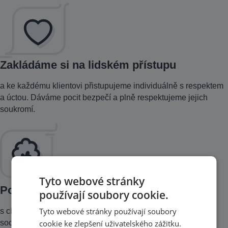
Zakládáme si na lidském přístupu
a ke každému klientovi přistupujeme individuálně s respektem
a úctou. Dáváme pocit bezpečí a plně respektujeme jejich
soukromí.
Tyto webové stránky
Poskytujeme důstojnou podporu
používají soubory cookie.
s cílem vést naše klienty k získávání nebo upevňování
Tyto webové stránky používají soubory
sociálních dovedností a vhodnému využití volného času.
cookie ke zlepšení uživatelského zážitku.