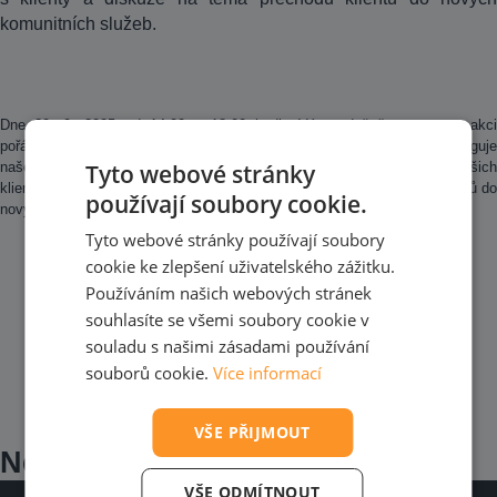
komunitních služeb.
Dne 30. 9. 2025 od 14:00 – 18:00 hodin Vás srdečně zveme na akci
pořádanou v rámci Týdne sociálních služeb. Přijďte se podívat, jak funguje
Tyto webové stránky
naše služba. Čeká Vás prohlídka Emina zámku, ukázka výrobků našich
klientů a klientek, rozhovory s klienty a diskuze na téma přechodu klientů do
používají soubory cookie.
nových komunitních služeb.
Tyto webové stránky používají soubory
cookie ke zlepšení uživatelského zážitku.
Používáním našich webových stránek
souhlasíte se všemi soubory cookie v
souladu s našimi zásadami používání
souborů cookie.
Více informací
VŠE PŘIJMOUT
Nejnovější aktuality
VŠE ODMÍTNOUT