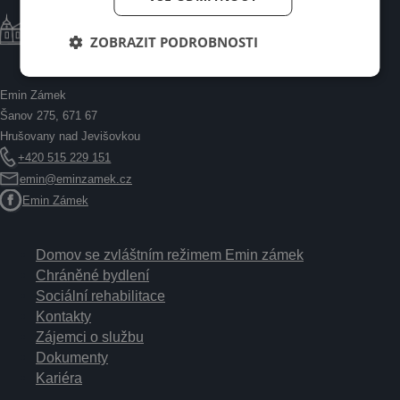
ZOBRAZIT PODROBNOSTI
Emin Zámek
Šanov 275, 671 67
Hrušovany nad Jevišovkou
+420 515 229 151
emin@eminzamek.cz
Emin Zámek
Domov se zvláštním režimem Emin zámek
Chráněné bydlení
Sociální rehabilitace
Kontakty
Zájemci o službu
Dokumenty
Kariéra